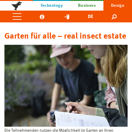
Technology
Business
Design
DE
Garten für alle – real insect estate
Die Teilnehmenden nutzen die Möglichkeit im Garten an ihren