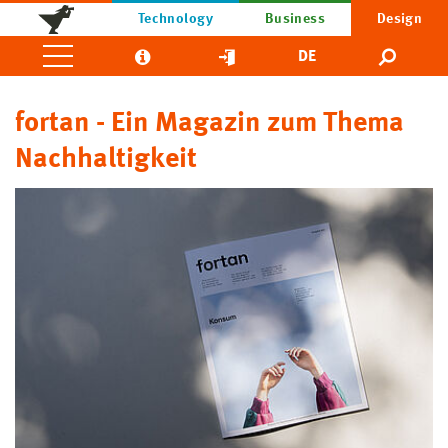
Technology
Business
Design
DE
fortan - Ein Magazin zum Thema
Nachhaltigkeit