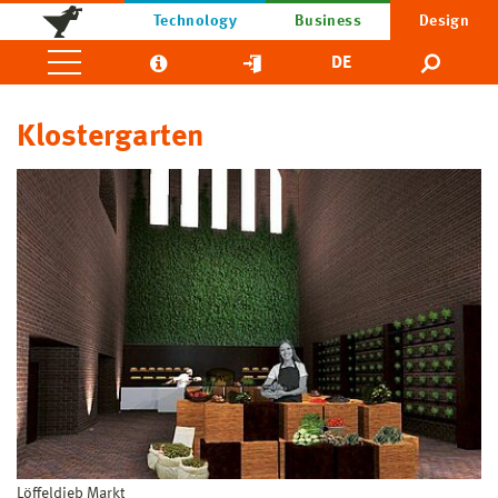
Technology
Business
Design
DE
Klostergarten
Löffeldieb Markt