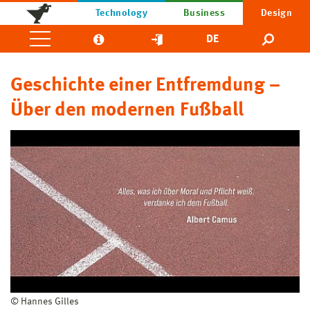
Technology
Business
Design
DE
Geschichte einer Entfremdung –
Über den modernen Fußball
© Hannes Gilles