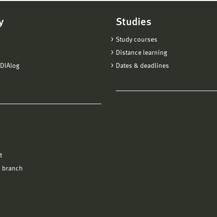
y
Studies
Study courses
Distance learning
DIAlog
Dates & deadlines
l
t
 branch