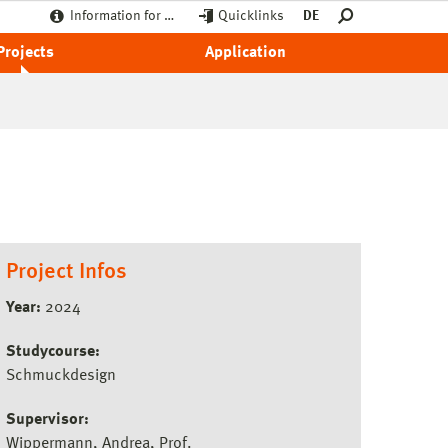
Information for …
Quicklinks
DE
Projects
Application
Project Infos
Year:
2024
Studycourse:
Schmuckdesign
Supervisor:
Wippermann, Andrea, Prof.