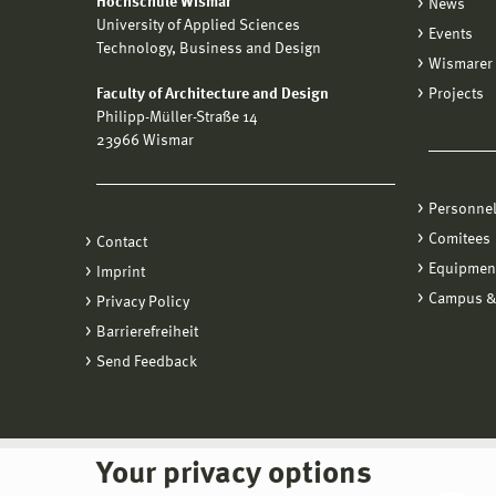
Hochschule Wismar
News
University of Applied Sciences
Events
Technology, Business and Design
Wismarer 
Faculty of Architecture and Design
Projects
Philipp-Müller-Straße 14
23966 Wismar
Personne
Comitees
Contact
Equipmen
Imprint
Campus &
Privacy Policy
Barrierefreiheit
Send Feedback
Your privacy options