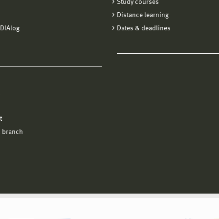
Study courses
Distance learning
DIAlog
Dates & deadlines
l
t
 branch