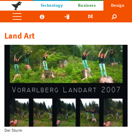
Technology
Business
Design
DE
Land Art
Der Sturm