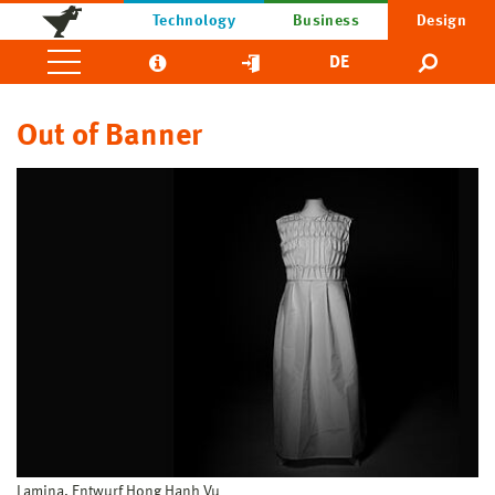
Technology
Business
Design
DE
Out of Banner
Lamina, Entwurf Hong Hanh Vu