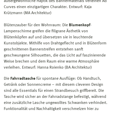
außergewöhnliche Haptik des Bannermaterials verleihen Ad
Curves einen einzigartigen Charakter. Entwurf: Kaja
Krützmann (MA Architektur)
Blütenzauber für den Wohnraum: Die
Blumenkopf
-
Lampenschirme greifen die filigrane Ästhetik von
Blütenköpfen auf und übersetzen sie in leuchtende
Kunstobjekte. Mithilfe von Drahtgeflecht und in Blütenform
geschnittenen Bannerstreifen entstehen sanft
geschwungene Silhouetten, die das Licht auf faszinierende
Weise brechen und dem Raum eine warme Atmosphäre
verleihen. Entwurf: Hanna Roienko (BA Architektur)
Die
Fahrradtasche
für spontane Ausflüge: Ob Handtuch,
Getränk oder Sonnencreme – mit diesem cleveren Design
sind alle Essentials für einen Strandbesuch griffbereit. Die
Tasche wird sicher an der Fahrradstange befestigt, während
eine zusätzliche Lasche ungewolltes Schwanken verhindert.
Funktionalität und Nachhaltigkeit verschmelzen hier zu