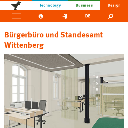
Technology
Business
Design
DE
Bürgerbüro und Standesamt
Wittenberg