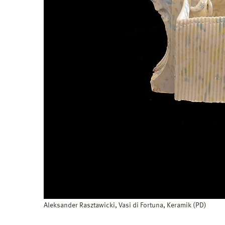
Aleksander Rasztawicki, Vasi di Fortuna, Keramik (PD)