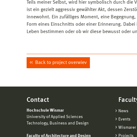
Teils meiner Selbst, wird hier symbolisch durch die V
ist ein gezielt aggressiv gewählter Akt, dessen Zers
innewohnt. Ein zufälliges Moment, eine Begegnung, ega
Form eines Einschnitts oder einer Erinnerung. Dabei is
Leben bestimmen oder ob wir diese bewusst oder un
Back to project overwiev
Contact
Facult
Hochschule Wismar
News
University of Applied Sciences
Events
Technology, Business and Design
Wismarer 
Faculty of Architecture and Design
Projects