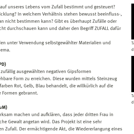
 Lauf unseres Lebens vom Zufall bestimmt und gesteuert?
wicklung? In welchem Verhältnis stehen bewusst beeinfluss-,
an nicht bestimmen kann? Gibt es überhaupt Zufälle oder
nicht durchschauen kann und daher den Begriff ZUFALL dafür
nden unter Verwendung selbstgewählter Materialien und
T
d
hema.
PD)
 zufällig ausgewählten negativen Gipsformen
ehbare Form zu erreichen. Diese wurden mittels Steinzeug
rben Rot, Gelb, Blau behandelt, die willkürlich auf die
e Formen gebrannt.
T
d
KuM)
erksam machen und aufklären, dass jeder dritten Frau in
he Gewalt angetan wird. Das Projekt ist eine sehr
 den Zufall. Der ermächtigende Akt, die Wiedererlangung eines