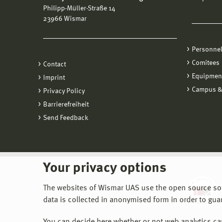
Philipp-Müller-Straße 14
23966 Wismar
Personne
Comitees
Contact
Equipmen
Imprint
Campus &
Privacy Policy
Barrierefreiheit
Send Feedback
Your privacy options
The websites of Wismar UAS use the open source softw
data is collected in anonymised form in order to gua