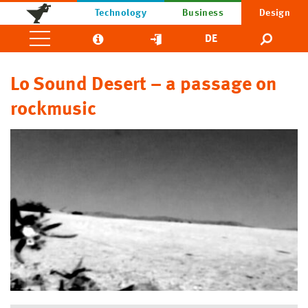
Technology
Business
Design
DE
Lo Sound Desert – a passage on
rockmusic