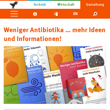
Technik
Wirtschaft
Gestaltung
EN
Weniger Antibiotika … mehr Ideen
und Informationen!