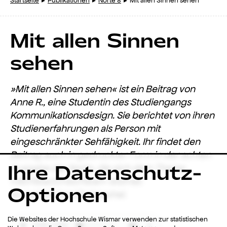
Startseite
Publikationen
Norte 8
Mit allen Sinnen sehen
Mit allen Sinnen
sehen
»Mit allen Sinnen sehen« ist ein Beitrag von
Anne R., eine Studentin des Studiengangs
Kommunikationsdesign. Sie berichtet von ihren
Studienerfahrungen als Person mit
eingeschränkter Sehfähigkeit. Ihr findet den
Beitrag auch in gedruckter Form in der achten
Ihre Datenschutz-
Ausgabe der Norte, die sich dem Thema
»
Sichtbar/Unsichtbar
«
widmet.
Optionen
Es spricht Carl Christophel.
Die Websites der Hochschule Wismar verwenden zur statistischen