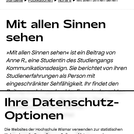
Startseite
Publikationen
Norte 8
Mit allen Sinnen sehen
Mit allen Sinnen
sehen
»Mit allen Sinnen sehen« ist ein Beitrag von
Anne R., eine Studentin des Studiengangs
Kommunikationsdesign. Sie berichtet von ihren
Studienerfahrungen als Person mit
eingeschränkter Sehfähigkeit. Ihr findet den
Beitrag auch in gedruckter Form in der achten
Ihre Datenschutz-
Ausgabe der Norte, die sich dem Thema
»
Sichtbar/Unsichtbar
«
widmet.
Optionen
Es spricht Carl Christophel.
Die Websites der Hochschule Wismar verwenden zur statistischen