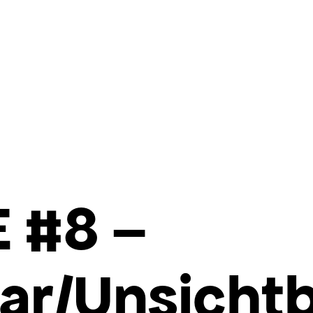
 #8 –
ar/Unsicht