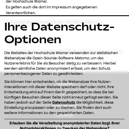
der Hochschule Wismar.
Es gelten auch die dort im Impressum angegebenen
Verantwortlichen.
Ihre Datenschutz-
Impressum des Webangebots der Fakultät Gestaltung →
Optionen
Schriften
Copyright © 2023, Collletttivo (
https://www.collletttivo.it/
) and original
Die Websites der Hochschule Wismar verwenden zur statistischen
designer (as listed on
collletttivo.it
)
Webanalyse die Open-Source-Software
Matomo
, um das
Nutzererlebnis für Sie als Besucher stetig zu verbessern. Hierbei
werden sämtliche Daten anonymisiert erfasst, um den Schutz
personenbezogener Daten zu gewährleisten.
Sie können hier entscheiden, ob die Webanalyse Ihre Nutzer-
Startseite
Interaktionen mit dieser Website speichern darf oder nicht. Ihre
Entscheidung wird auf ihrem Gerät gespeichert, so dass Sie bei
Idee
künftigen Besuchen dieser Seite nicht erneut gefragt werden. Sie
haben jedoch auf der Seite
Datenschutz
die Möglichkeit, diese
Publikationen
Einstellung anzupassen oder zu löschen. Sie finden dort auch
weitere Informationen zu den gespeicherten Daten.
Instagram
Erlauben Sie die Verarbeitung anonymisierter Daten bzgl. Ihrer
Impressum
Nutzerinteraktionen zu Zwecken der Webanalyse?