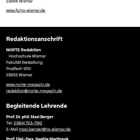
23966 Wismar
www.fg.hs-wismar.de
Redaktionsanschrift
NORTE Redaktion
Hochschule Wismar
Fakultät Gestaltung
Postfach 1210
23952 Wismar
www.norte-magazin.de
redaktion@norte-magazin.de
Begleitende Lehrende
Prof. Dr. phil. Maxi Berger
Tel.
03841 753–7182
E-Mail
maxi.berger@hs-wismar.de
Prof. Dipl.-Des. Sophia Martineck