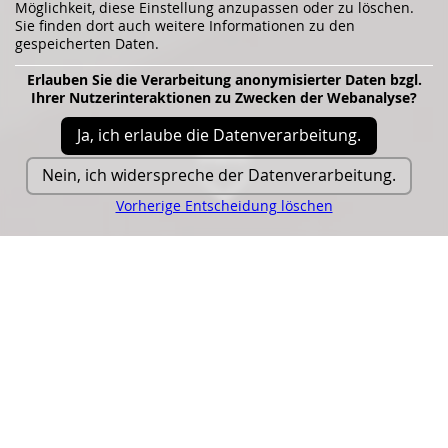
Möglichkeit, diese Einstellung anzupassen oder zu löschen.
Sie finden dort auch weitere Informationen zu den
gespeicherten Daten.
Erlauben Sie die Verarbeitung anonymisierter Daten bzgl.
Ihrer Nutzerinteraktionen zu Zwecken der Webanalyse?
Ja, ich erlaube die Datenverarbeitung.
mehr
erfahren
Nein, ich widerspreche der Datenverarbeitung.
Vorherige Entscheidung löschen
Das Light Symposium 2025
wird durch den Master-
Studiengang Architectural
Lighting Design der