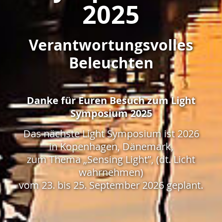
2025
Verantwortungsvolles
Beleuchten
Danke für Euren Besuch zum Light
Symposium 2025
Das nächste Light Symposium ist 2026
in Kopenhagen, Dänemark,
zum Thema „Sensing Light”, (dt. Licht
wahrnehmen)
vom 23. bis 25. September 2026 geplant.