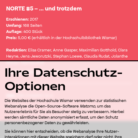
NORTE #5 – ... und trotzdem
Erschienen:
2017
Umfang:
168 Seiten
Auflage:
400 Stück
Preis:
5,00 € (erhältlich in der Hochschulbibliothek Wismar)
Redaktion:
Elisa Cramer, Anne Gasper, Maximilian Gotthold, Clara
Heyne, Jens Jeworutzki, Stephan Loewe, Claudia Rudat, Jolanthe
Stelzer, Mathias Wolf
Ihre Datenschutz-
Redaktionsleitung:
Clara Heyne, Claudia Rudat
Optionen
ISBN:
978-3-942100-51-9
Die Websites der Hochschule Wismar verwenden zur statistischen
Webanalyse die Open-Source-Software
Matomo
, um das
Nutzererlebnis für Sie als Besucher stetig zu verbessern. Hierbei
werden sämtliche Daten anonymisiert erfasst, um den Schutz
personenbezogener Daten zu gewährleisten.
Sie können hier entscheiden, ob die Webanalyse Ihre Nutzer-
Startseite
Interaktionen mit dieser Website speichern darf oder nicht. Ihre