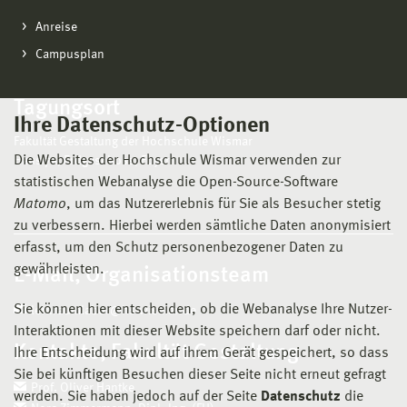
Anreise
Campusplan
Tagungsort
Ihre Datenschutz-Optionen
Fakultät Gestaltung der Hochschule Wismar
Die Websites der Hochschule Wismar verwenden zur
Haus 7a, Erdgeschoss, Foyer
statistischen Webanalyse die Open-Source-Software
Matomo
, um das Nutzererlebnis für Sie als Besucher stetig
zu verbessern. Hierbei werden sämtliche Daten anonymisiert
erfasst, um den Schutz personenbezogener Daten zu
gewährleisten.
E-Mail, Organisationsteam
Sie können hier entscheiden, ob die Webanalyse Ihre Nutzer-
lernraumlabor@hs-wismar.de
Interaktionen mit dieser Website speichern darf oder nicht.
Kontakte, Fakultät Gestaltung
Ihre Entscheidung wird auf ihrem Gerät gespeichert, so dass
Sie bei künftigen Besuchen dieser Seite nicht erneut gefragt
Prof. Oliver Hantke
werden. Sie haben jedoch auf der Seite
Datenschutz
die