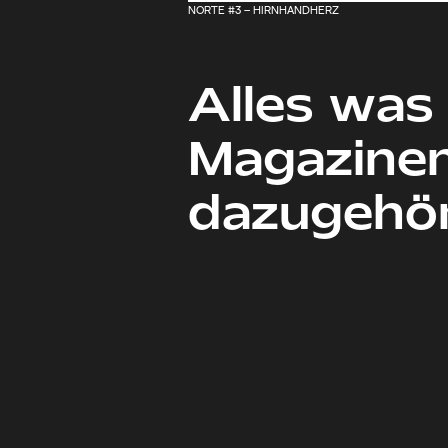
NORTE #3 – HIRNHANDHERZ
Alles was 
Magazine
dazugehör