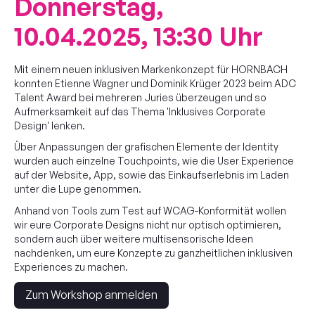
Donnerstag,
10.04.2025, 13:30 Uhr
Gäste
Mit einem neuen inklusiven Markenkonzept für HORNBACH
Vorträge & Workshops
konnten Etienne Wagner und Dominik Krüger 2023 beim ADC
Talent Award bei mehreren Juries überzeugen und so
Aufmerksamkeit auf das Thema 'Inklusives Corporate
Infomail
Design' lenken.
Über Anpassungen der grafischen Elemente der Identity
wurden auch einzelne Touchpoints, wie die User Experience
2023
auf der Website, App, sowie das Einkaufserlebnis im Laden
unter die Lupe genommen.
Anhand von Tools zum Test auf WCAG-Konformität wollen
wir eure Corporate Designs nicht nur optisch optimieren,
sondern auch über weitere multisensorische Ideen
nachdenken, um eure Konzepte zu ganzheitlichen inklusiven
Experiences zu machen.
Zum Workshop anmelden