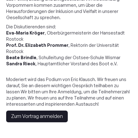
Vorpommern kommen zusammen, um über die
Herausforderungen der Inklusion und Vielfalt in unserer
Gäste
Gesellschaft zu sprechen.
Die Diskutierenden sind:
Vorträge & Workshops
Eva-Maria Kröger
, Oberbürgermeisterin der Hansestadt
Rostock
Prof. Dr. Elizabeth Prommer
, Rektorin der Universität
Infomail
Rostock
Beate Brindle
, Schulleitung der Ostsee-Schule Wismar
Sandra Rieck
, Hauptamtlicher Vorstand des Boot e.V.
2023
Moderiert wird das Podium von Eric Klausch. Wir freuen uns
darauf, Sie an diesem wichtigen Gespräch teilhaben zu
lassen Wir bitten um Ihre Anmeldung, um die Teilnehmerzahl
zu planen. Wir freuen uns auf Ihre Teilnahme und auf einen
interessanten und inspirierenden Austausch!
Zum Vortrag anmelden