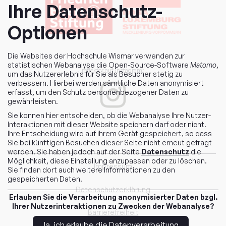
Ihre Datenschutz-
Optionen
Die Websites der Hochschule Wismar verwenden zur
statistischen Webanalyse die Open-Source-Software
Matomo
,
reflektor auf Instagram:
um das Nutzererlebnis für Sie als Besucher stetig zu
verbessern. Hierbei werden sämtliche Daten anonymisiert
erfasst, um den Schutz personenbezogener Daten zu
gewährleisten.
Sie können hier entscheiden, ob die Webanalyse Ihre Nutzer-
Interaktionen mit dieser Website speichern darf oder nicht.
Ihre Entscheidung wird auf ihrem Gerät gespeichert, so dass
Sie bei künftigen Besuchen dieser Seite nicht erneut gefragt
werden. Sie haben jedoch auf der Seite
Datenschutz
die
Möglichkeit, diese Einstellung anzupassen oder zu löschen.
Impressum
Sie finden dort auch weitere Informationen zu den
gespeicherten Daten.
Datenschutzerklärung
Erlauben Sie die Verarbeitung anonymisierter Daten bzgl.
Ihrer Nutzerinteraktionen zu Zwecken der Webanalyse?
Barrierefreiheit
Ja, ich erlaube die Datenverarbeitung.