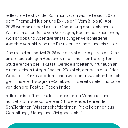
Gäste
reflektor – Festival der Kommunikation widmete sich 2025
dem Thema „Inklusion und Exklusion“. Vom 8. bis 10. April
2025 wurden an der Fakultät Gestaltung der Hochschule
Vorträge & Workshops
Wismar in einer Reihe von Vorträgen, Podiumsdiskussionen,
Workshops und Abendveranstaltungen verschiedene
Aspekte von Inklusion und Exklusion erkundet und diskutiert.
Infomail
Das reflektor Festival 2025 war ein voller Erfolg – vielen Dank
an alle diesjährigen Besucher:innen und allen beteiligten
Studierenden der Fakultät. Gerade arbeiten wir für euch an
2023
einem kleinen fotografischen Rückblick, den wir hier auf der
Website in Kürze veröffentlichen werden. Inzwischen besucht
gern unseren
Instagram-Kanal
, wo ihr bereits viele Eindrücke
von den drei Festival-Tagen findet.
reflektor ist offen für alle interessierten Menschen und
richtet sich insbesondere an Studierende, Lehrende,
Schüler:innen, Wissenschaftler:innen, Praktiker:innen aus
Gestaltung, Bildung und Zivilgesellschaft.