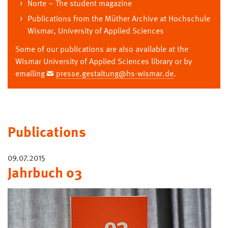
Norte – The student magazine
Publications from the Müther Archive at Hochschule
Wismar, University of Applied Sciences
Some of our publications are also available at the
Wismar University of Applied Sciences library or by
emailing
presse.gestaltung@hs-wismar.de
.
Publications
09.07.2015
Jahrbuch 03