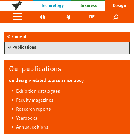
Technology
Business
Design
DE
Current
Publications
Our publications
on design-related topics since 2007
Exhibition catalogues
Faculty magazines
Research reports
Yearbooks
Annual editions