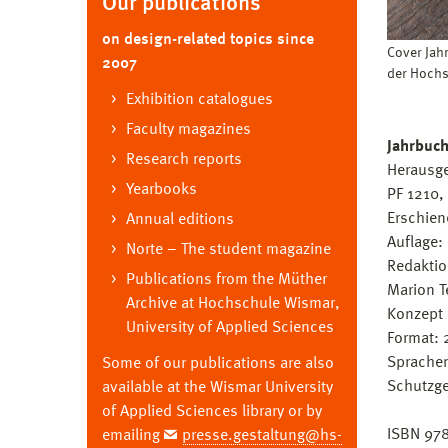
Our publications
on design-related topics since
Cover Jahr
2007
der Hoch
Exhibition catalogues
Faculty magazines
Jahrbuch
Research reports
Herausge
Yearbooks
PF 1210,
Erschien
Annual editions
Auflage:
Norte – The student magazine
Redaktio
Publications from the Müther
Marion T
Archive at Hochschule Wismar,
Konzept 
University of Applied Sciences
Format: 
Sprachen
Some of our publications are also
Schutzge
available at the Wismar University
of Applied Sciences library or by
ISBN 97
emailing
presse.gestaltung@hs-