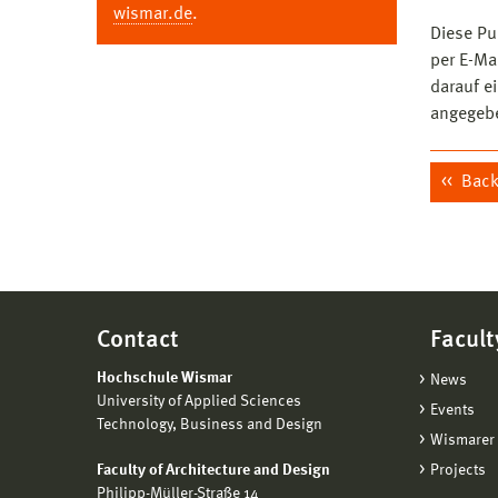
wismar.de
.
Diese Pu
per E-Ma
darauf e
angegeb
Back 
Contact
Facult
Hochschule Wismar
News
University of Applied Sciences
Events
Technology, Business and Design
Wismarer 
Faculty of Architecture and Design
Projects
Philipp-Müller-Straße 14