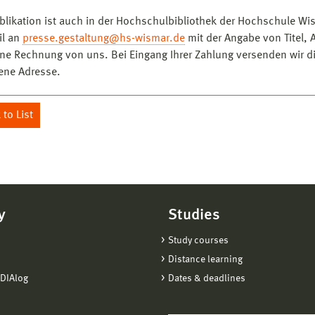
blikation ist auch in der Hochschulbibliothek der Hochschule Wis
il an
presse.gestaltung@hs-wismar.de
mit der Angabe von Titel, 
ine Rechnung von uns. Bei Eingang Ihrer Zahlung versenden wir 
ene Adresse.
to List
y
Studies
Study courses
Distance learning
DIAlog
Dates & deadlines