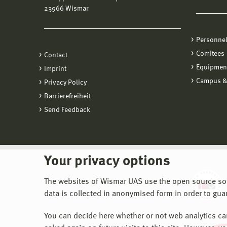
23966 Wismar
Personne
Comitees
Contact
Equipmen
Imprint
Campus &
Privacy Policy
Barrierefreiheit
Send Feedback
Your privacy options
The websites of Wismar UAS use the open source softw
data is collected in anonymised form in order to gua
You can decide here whether or not web analytics can 