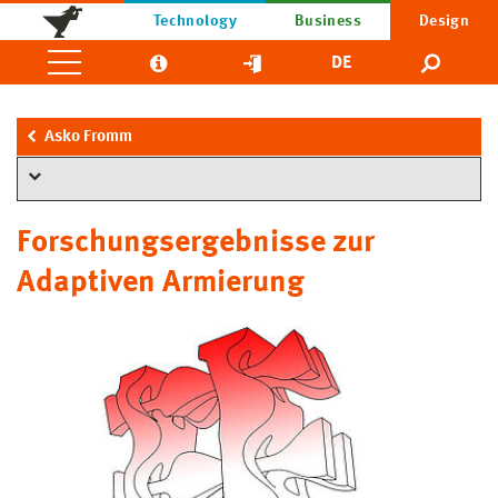
Technology
Business
Design
DE
Asko Fromm
Forschungsergebnisse zur
Adaptiven Armierung