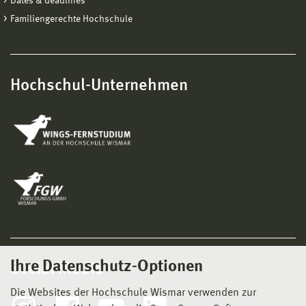
Dates & deadlines
Familiengerechte Hochschule
Hochschul-Unternehmen
Ihre Datenschutz-Optionen
Social Media
Die Websites der Hochschule Wismar verwenden zur