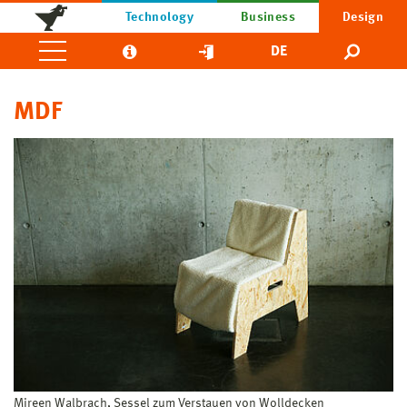
Technology
Business
Design
DE
MDF
Mireen Walbrach, Sessel zum Verstauen von Wolldecken