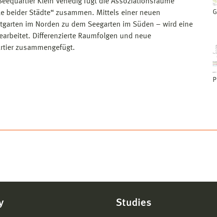
eequartier Klein Venedig fügt die Assoziationsräume
G
le beider Städte“ zusammen. Mittels einer neuen
garten im Norden zu dem Seegarten im Süden – wird eine
earbeitet. Differenzierte Raumfolgen und neue
rtier zusammengefügt.
P
y
Studies