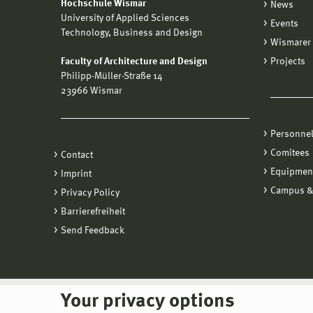
Hochschule Wismar
News
University of Applied Sciences
Events
Technology, Business and Design
Wismarer 
Faculty of Architecture and Design
Projects
Philipp-Müller-Straße 14
23966 Wismar
Personne
Comitees
Contact
Equipmen
Imprint
Campus &
Privacy Policy
Barrierefreiheit
Send Feedback
Your privacy options