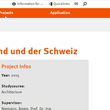
Information for …
Quicklinks
DE
Projects
Application
nd und der Schweiz
Project Infos
Year:
2015
Studycourse:
Architecture
Supervisor:
Niemann, Beate, Prof. Dr.-Ing.