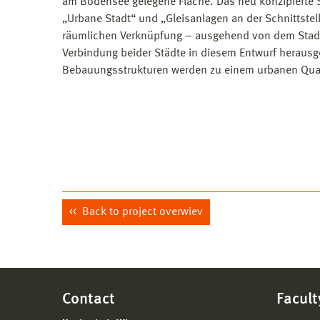
am Bodensee gelegene Fläche. Das neu konzipierte S
„Urbane Stadt“ und „Gleisanlagen an der Schnittstel
räumlichen Verknüpfung – ausgehend von dem Stadt
Verbindung beider Städte in diesem Entwurf herausg
Bebauungsstrukturen werden zu einem urbanen Qua
Back to project overwiev
Contact
Facult