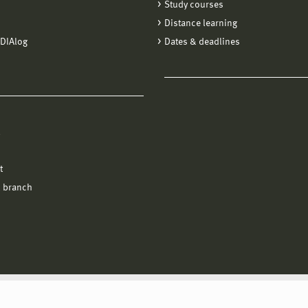
Study courses
Distance learning
DIAlog
Dates & deadlines
l
t
 branch