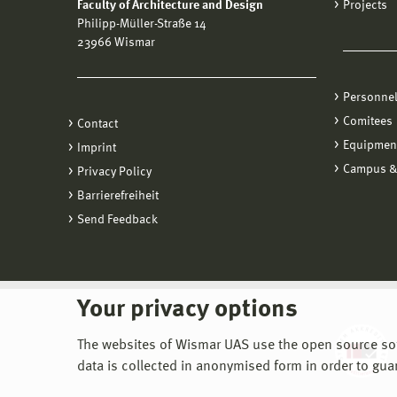
Faculty of Architecture and Design
Projects
Philipp-Müller-Straße 14
23966 Wismar
Personne
Comitees
Contact
Equipmen
Imprint
Campus &
Privacy Policy
Barrierefreiheit
Send Feedback
Your privacy options
The websites of Wismar UAS use the open source softw
data is collected in anonymised form in order to gua