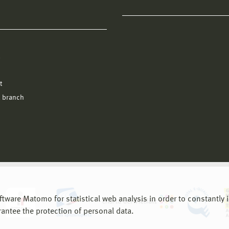
l
t
 branch
are Matomo for statistical web analysis in order to constantly im
rantee the protection of personal data.