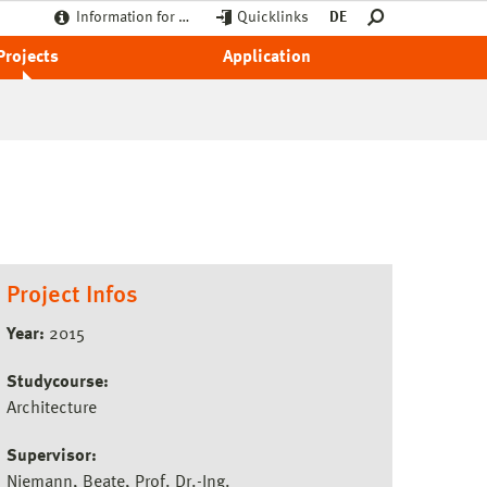
Information for …
Quicklinks
DE
Projects
Application
Project Infos
Year:
2015
Studycourse:
Architecture
Supervisor:
Niemann, Beate, Prof. Dr.-Ing.