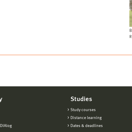
B
R
y
Studies
Study courses
Distance learning
DIAlog
Dates & deadlines