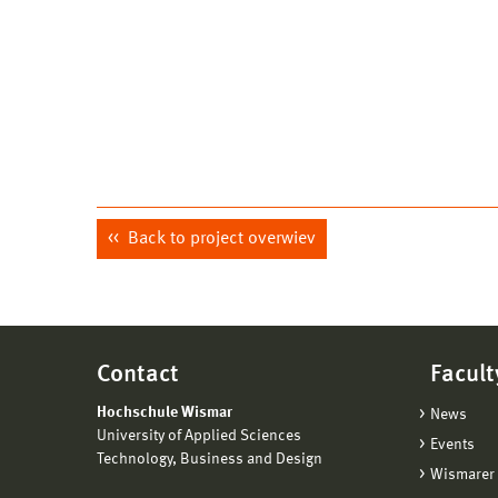
Back to project overwiev
Contact
Facult
Hochschule Wismar
News
University of Applied Sciences
Events
Technology, Business and Design
Wismarer 