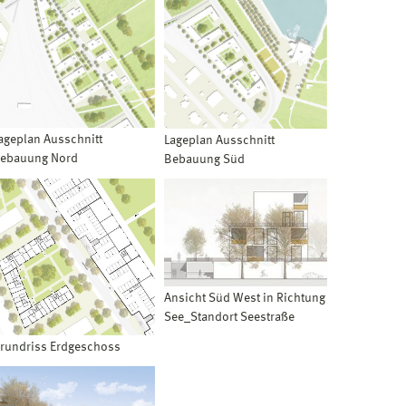
ageplan Ausschnitt
Lageplan Ausschnitt
ebauung Nord
Bebauung Süd
Ansicht Süd West in Richtung
See_Standort Seestraße
rundriss Erdgeschoss