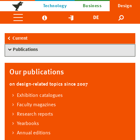
Technology
Business
Design
DE
Current
Publications
Our publications
on design-related topics since 2007
Exhibition catalogues
Faculty magazines
Research reports
Yearbooks
Annual editions