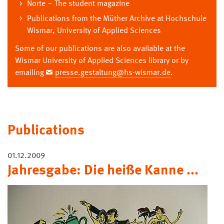
Norte – The student magazine
Publications from the Müther Archive at Hochschule
Wismar, University of Applied Sciences
Some of our publications are also available at the
Wismar University of Applied Sciences library or by
emailing
presse.gestaltung@hs-wismar.de
.
Publications
01.12.2009
Jahresgabe: Die heiße Kanne ...