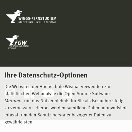
Ihre Datenschutz-Optionen
Social Media
Die Websites der Hochschule Wismar verwenden zur
statistischen Webanalyse die Open-Source-Software
Matomo
, um das Nutzererlebnis für Sie als Besucher stetig
zu verbessern. Hierbei werden sämtliche Daten anonymisiert
erfasst, um den Schutz personenbezogener Daten zu
gewährleisten.