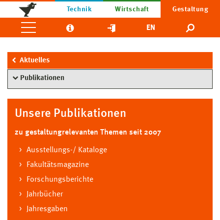
Technik
Wirtschaft
Gestaltung
EN
Aktuelles
Publikationen
Unsere Publikationen
zu gestaltungrelevanten Themen seit 2007
Ausstellungs-/ Kataloge
Fakultätsmagazine
Forschungsberichte
Jahrbücher
Jahresgaben