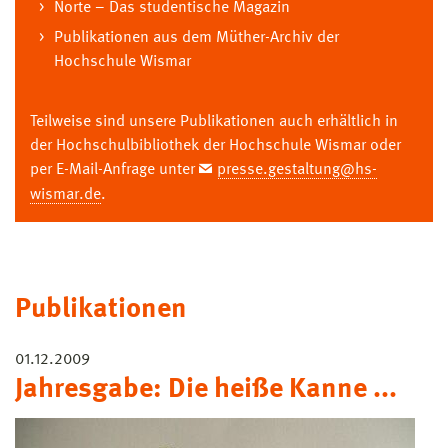
Norte – Das studentische Magazin
Publikationen aus dem Müther-Archiv der
Hochschule Wismar
Teilweise sind unsere Publikationen auch erhältlich in
der Hochschulbibliothek der Hochschule Wismar oder
per E-Mail-Anfrage unter
presse.gestaltung@hs-
wismar.de
.
Publikationen
01.12.2009
Jahresgabe: Die heiße Kanne ...