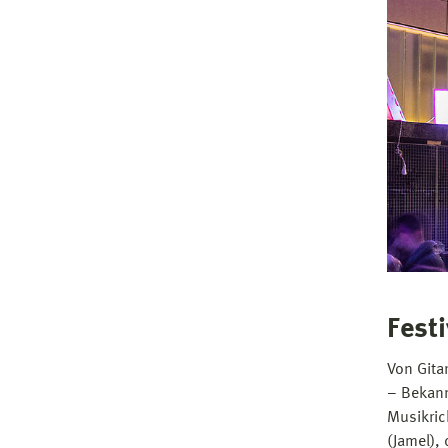
Festi
Von Gita
– Bekann
Musikric
(Jamel), 