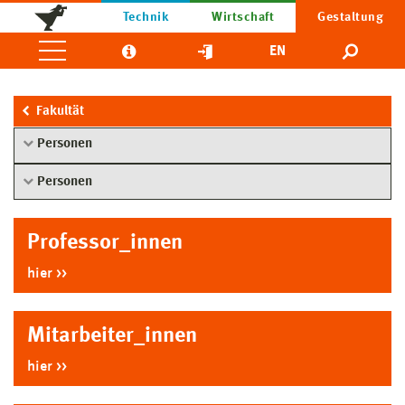
Technik
Wirtschaft
Gestaltung
EN
Fakultät
Personen
Personen
Professor_innen
hier
Mitarbeiter_innen
hier