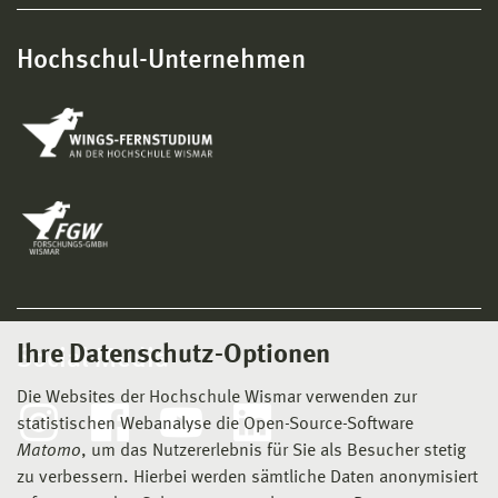
Hochschul-Unternehmen
Ihre Datenschutz-Optionen
Social Media
Die Websites der Hochschule Wismar verwenden zur
statistischen Webanalyse die Open-Source-Software
Matomo
, um das Nutzererlebnis für Sie als Besucher stetig
zu verbessern. Hierbei werden sämtliche Daten anonymisiert