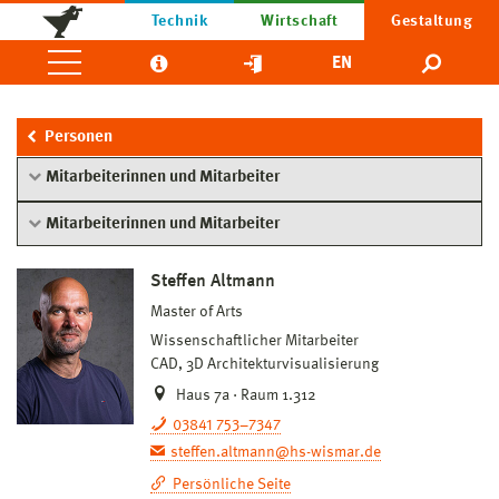
Technik
Wirtschaft
Gestaltung
EN
Personen
Mitarbeiterinnen und Mitarbeiter
Mitarbeiterinnen und Mitarbeiter
Steffen Altmann
Master of Arts
Wissenschaftlicher Mitarbeiter
CAD, 3D Architekturvisualisierung
Haus 7a · Raum 1.312
03841 753–7347
steffen.altmann@hs-wismar.de
Persönliche Seite