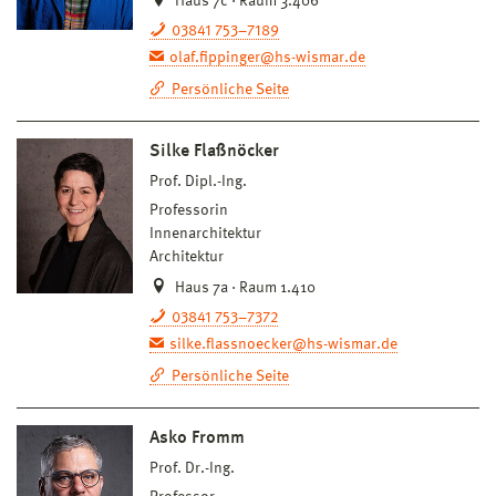
Haus 7c · Raum 3.406
03841 753–7189
olaf.fippinger@hs-wismar.de
Persönliche Seite
Silke Flaßnöcker
Prof. Dipl.-Ing.
Professorin
Innenarchitektur
Architektur
Haus 7a · Raum 1.410
03841 753–7372
silke.flassnoecker@hs-wismar.de
Persönliche Seite
Asko Fromm
Prof. Dr.-Ing.