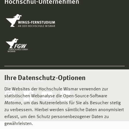
Hochschul-Unternehmen
Ihre Datenschutz-Optionen
Social Media
Die Websites der Hochschule Wismar verwenden zur
statistischen Webanalyse die Open-Source-Software
Matomo
, um das Nutzererlebnis für Sie als Besucher stetig
zu verbessern. Hierbei werden sämtliche Daten anonymisiert
erfasst, um den Schutz personenbezogener Daten zu
gewährleisten.