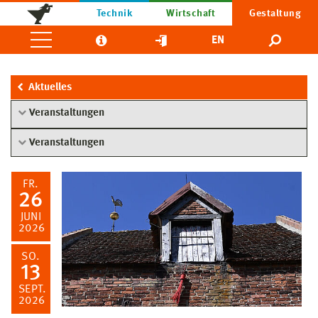
Technik
Wirtschaft
Gestaltung
EN
Aktuelles
Veranstaltungen
Veranstaltungen
FR.
26
JUNI
2026
SO.
13
SEPT.
2026