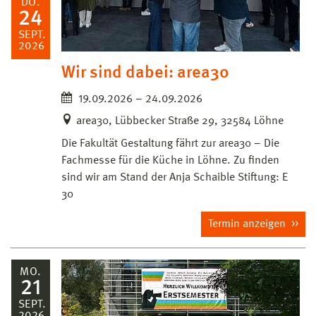
DO.
24
SEPT.
2026
Wir sind dabei: area30
19.09.2026 – 24.09.2026
area30, Lübbecker Straße 29, 32584 Löhne
Die Fakultät Gestaltung fährt zur area30 – Die
Fachmesse für die Küche in Löhne. Zu finden
sind wir am Stand der Anja Schaible Stiftung: E
30
Termin anzeigen
MO.
21
SEPT.