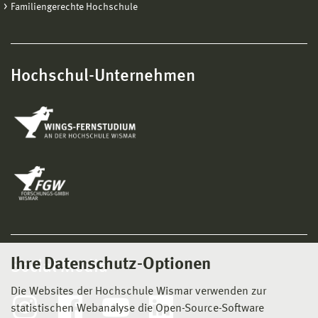
Familiengerechte Hochschule
Hochschul-Unternehmen
Ihre Datenschutz-Optionen
Social Media
Die Websites der Hochschule Wismar verwenden zur
statistischen Webanalyse die Open-Source-Software