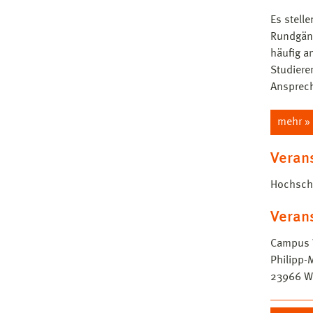
Es stell
Rundgäng
häufig a
Studiere
Ansprech
mehr »
Verans
Hochschu
Veran
Campus 
Philipp-
23966
W