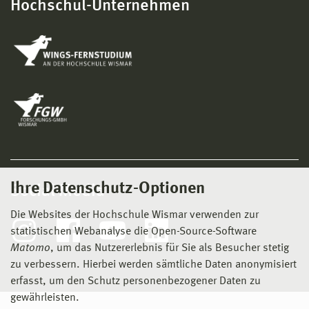
Hochschul-Unternehmen
Ihre Datenschutz-Optionen
Social Media
Die Websites der Hochschule Wismar verwenden zur
statistischen Webanalyse die Open-Source-Software
Matomo
, um das Nutzererlebnis für Sie als Besucher stetig
zu verbessern. Hierbei werden sämtliche Daten anonymisiert
erfasst, um den Schutz personenbezogener Daten zu
gewährleisten.