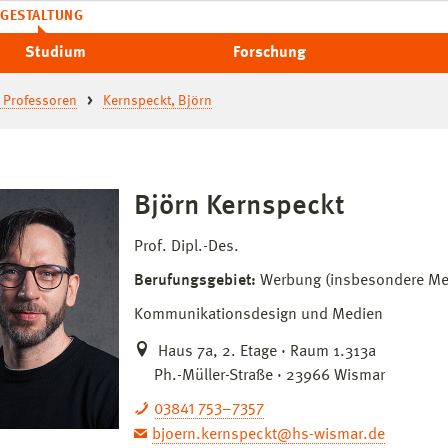
GESTALTUNG
Studium
Forschung
 Professoren
Kernspeckt, Björn
Björn Kernspeckt
Prof. Dipl.-Des.
Berufungsgebiet:
Werbung (insbesondere Me
Kommunikationsdesign und Medien
Haus 7a, 2. Etage · Raum 1.313a
Ph.-Müller-Straße · 23966 Wismar
03841 753–7357
bjoern.kernspeckt@hs-wismar.de