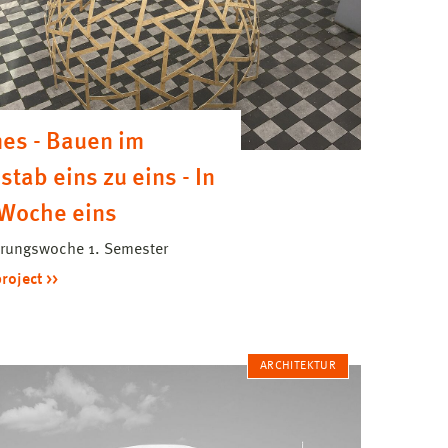
es - Bauen im
tab eins zu eins - In
 Woche eins
hrungswoche 1. Semester
project
ARCHITEKTUR