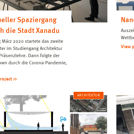
ueller Spaziergang
Nan
h die Stadt Xanadu
Auszei
Wettb
 März 2020 startete das zweite
View 
er im Studiengang Architektur
 Präsenzlehre. Dann folgte der
own durch die Corona-Pandemie,
roject
ARCHITEKTUR