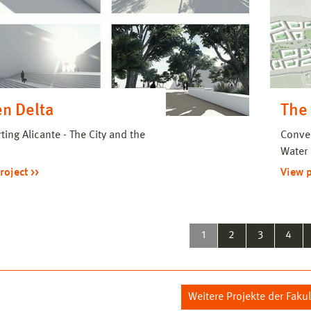
n Delta
The
ting Alicante - The City and the
Conver
Water
roject
View 
1
2
3
4
Weitere Projekte der Fakul