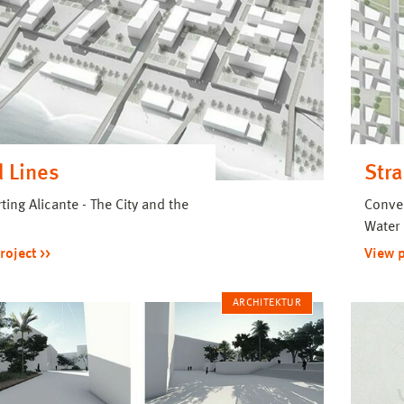
 Lines
Str
ting Alicante - The City and the
Conver
Water
roject
View 
ARCHITEKTUR