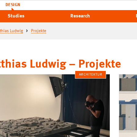
DESIGN
Studies
Research
thias Ludwig
Projekte
thias Ludwig – Projekte
ARCHITEKTUR