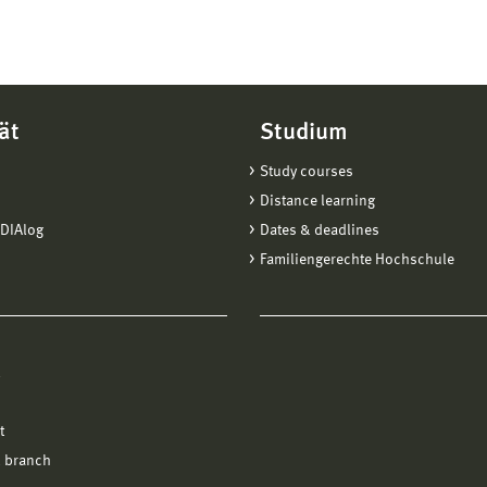
ät
Studium
Study courses
Distance learning
DIAlog
Dates & deadlines
Familiengerechte Hochschule
l
t
 branch