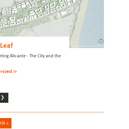
 Leaf
ting Alicante - The City and the
project
❯
tät »