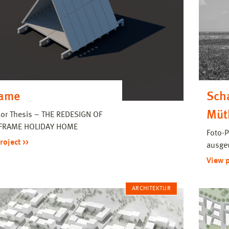
rame
Sch
Müt
or Thesis – THE REDESIGN OF
-FRAME HOLIDAY HOME
Foto-P
roject
ausge
View 
ARCHITEKTUR