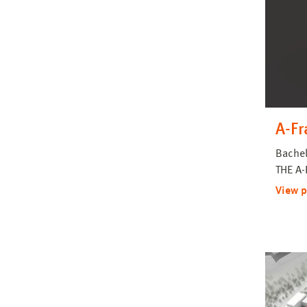
A-F
Bachel
THE A
View p