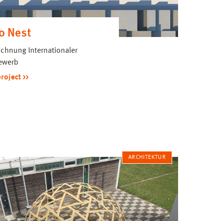
o Nest
chnung Internationaler
ewerb
project
ARCHITEKTUR