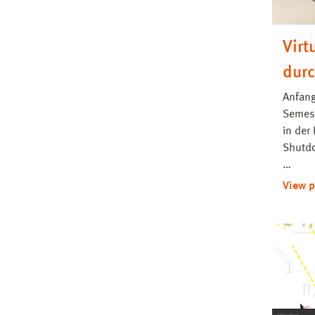
Virt
durc
Anfang
Semest
in der
Shutd
…
View p