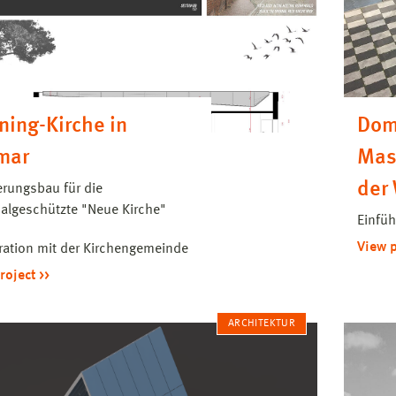
ning-Kirche in
Dom
mar
Mass
der
erungsbau für die
lgeschützte "Neue Kirche"
Einfü
View 
ation mit der Kirchengemeinde
roject
ARCHITEKTUR