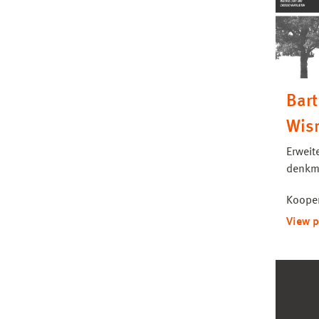
Bart
Wis
Erweit
denkma
Kooper
View p