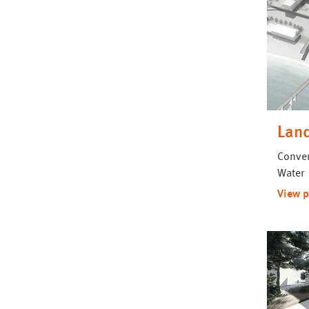
Land
Conver
Water
View p