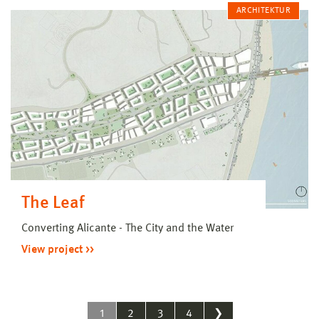
ARCHITEKTUR
The Leaf
Converting Alicante - The City and the Water
View project
1
2
3
4
❯