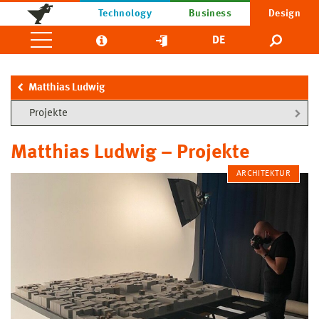
Technology
Business
Design
DE
Matthias Ludwig
Projekte
Matthias Ludwig – Projekte
ARCHITEKTUR