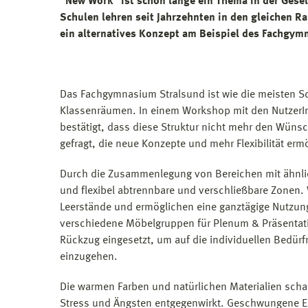
"New Work" ist schon lange ein Thema in der Gesel
Schulen lehren seit Jahrzehnten in den gleichen R
ein alternatives Konzept am Beispiel des Fachgym
Das Fachgymnasium Stralsund ist wie die meisten Sc
Klassenräumen. In einem Workshop mit den NutzerI
bestätigt, dass diese Struktur nicht mehr den Wüns
gefragt, die neue Konzepte und mehr Flexibilität ermö
Durch die Zusammenlegung von Bereichen mit ähnli
und flexibel abtrennbare und verschließbare Zonen. 
Leerstände und ermöglichen eine ganztägige Nutzun
verschiedene Möbelgruppen für Plenum & Präsentat
Rückzug eingesetzt, um auf die individuellen Bedürf
einzugehen.
Die warmen Farben und natürlichen Materialien scha
Stress und Ängsten entgegenwirkt. Geschwungene E