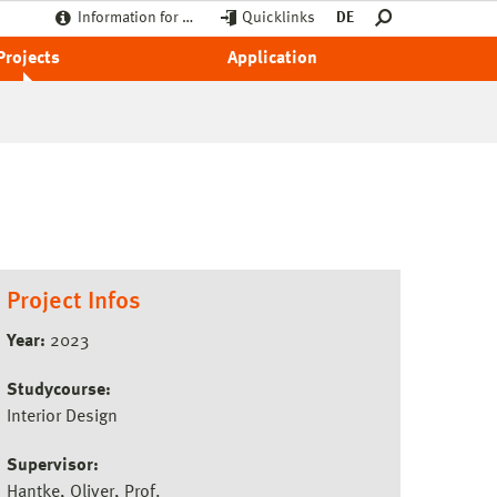
Information for …
Quicklinks
DE
Projects
Application
Project Infos
Year:
2023
Studycourse:
Interior Design
Supervisor:
Hantke, Oliver, Prof.