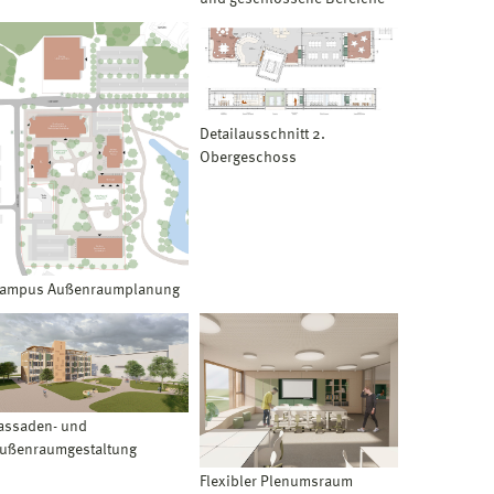
Detailausschnitt 2.
Obergeschoss
ampus Außenraumplanung
assaden- und
ußenraumgestaltung
Flexibler Plenumsraum