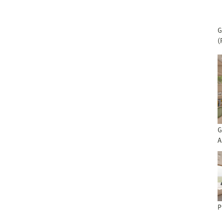
G
(
G
A
P