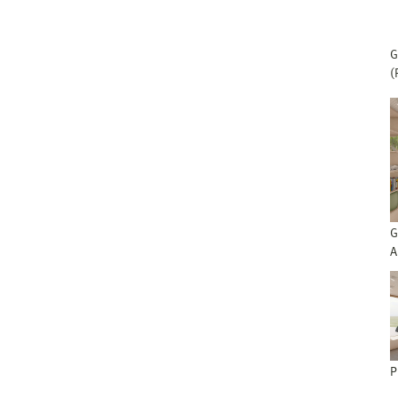
G
(
G
A
P