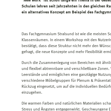
"New Work" ist schon lange ein Thema in der Gesel
Schulen lehren seit Jahrzehnten in den gleichen R
ein alternatives Konzept am Beispiel des Fachgym
Das Fachgymnasium Stralsund ist wie die meisten Sc
Klassenräumen. In einem Workshop mit den NutzerI
bestätigt, dass diese Struktur nicht mehr den Wüns
gefragt, die neue Konzepte und mehr Flexibilität ermö
Durch die Zusammenlegung von Bereichen mit ähnli
und flexibel abtrennbare und verschließbare Zonen. 
Leerstände und ermöglichen eine ganztägige Nutzun
verschiedene Möbelgruppen für Plenum & Präsentat
Rückzug eingesetzt, um auf die individuellen Bedürf
einzugehen.
Die warmen Farben und natürlichen Materialien scha
Stress und Ängsten entgegenwirkt. Geschwungene E