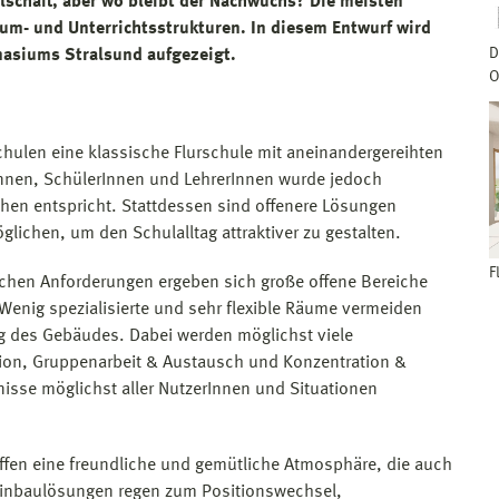
lschaft, aber wo bleibt der Nachwuchs? Die meisten
aum- und Unterrichtsstrukturen. In diesem Entwurf wird
D
nasiums Stralsund aufgezeigt.
O
hulen eine klassische Flurschule mit aneinandergereihten
nnen, SchülerInnen und LehrerInnen wurde jedoch
chen entspricht. Stattdessen sind offenere Lösungen
glichen, um den Schulalltag attraktiver zu gestalten.
F
chen Anforderungen ergeben sich große offene Bereiche
Wenig spezialisierte und sehr flexible Räume vermeiden
g des Gebäudes. Dabei werden möglichst viele
ion, Gruppenarbeit & Austausch und Konzentration &
nisse möglichst aller NutzerInnen und Situationen
ffen eine freundliche und gemütliche Atmosphäre, die auch
inbaulösungen regen zum Positionswechsel,