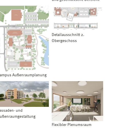
Detailausschnitt 2.
Obergeschoss
ampus Außenraumplanung
assaden- und
ußenraumgestaltung
Flexibler Plenumsraum