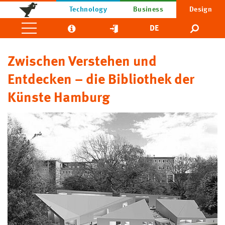
Technology
Business
Design
DE
Zwischen Verstehen und
Entdecken – die Bibliothek der
Künste Hamburg