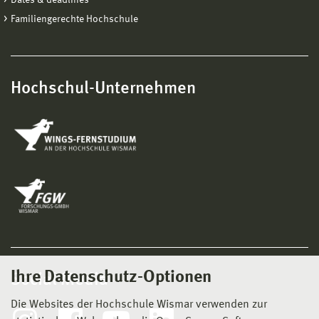
Dates & deadlines
Familiengerechte Hochschule
Hochschul-Unternehmen
Ihre Datenschutz-Optionen
Social Media
Die Websites der Hochschule Wismar verwenden zur