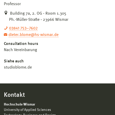
Professor
Building 7a, 2. OG · Room 1.305
Ph.-Müller-Straße · 23966 Wismar
03841 753–7602
dieter.blome@hs-wismar.de
Consultation hours
Nach Vereinbarung
Siehe auch
studioblome.de
Kontakt
Hochschule Wismar
University of Applied Sciences