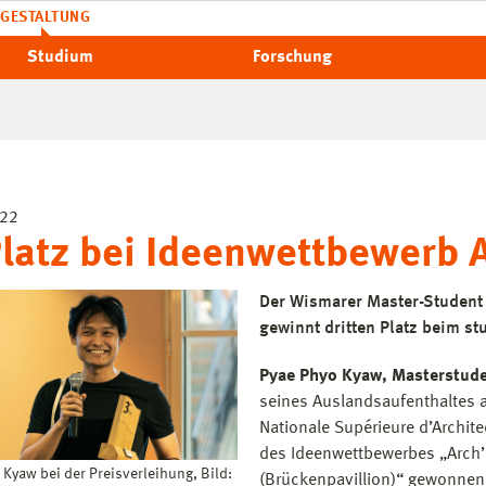
GESTALTUNG
Studium
Forschung
022
Platz bei Ideenwettbewerb 
Der Wismarer Master-Student
gewinnt dritten Platz beim st
Pyae Phyo Kyaw, Masterstude
seines Auslandsaufenthaltes 
Nationale Supérieure d’Archite
des Ideenwettbewerbes „Arch’b
 Kyaw bei der Preisverleihung, Bild:
(Brückenpavillion)“ gewonnen.