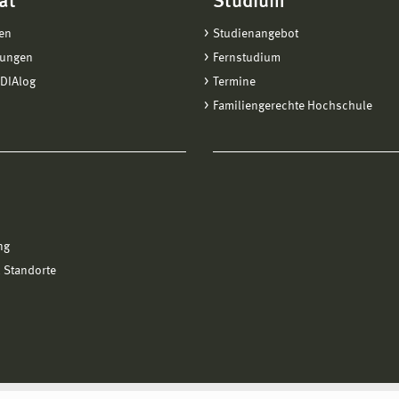
ät
Studium
en
Studienangebot
tungen
Fernstudium
DIAlog
Termine
Familiengerechte Hochschule
ng
 Standorte