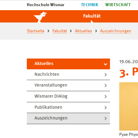
Hochschule Wismar
TECHNIK
WIRTSCHAFT
Fakultät
Startseite
Fakultät
Aktuelles
Auszeichnungen
19.06.2
Aktuelles
3. 
Nachrichten
Veranstaltungen
Wismarer DIAlog
Publikationen
Auszeichnungen
Pyae Phyo