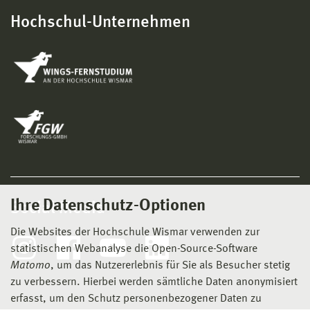
Hochschul-Unternehmen
Ihre Datenschutz-Optionen
Social Media
Die Websites der Hochschule Wismar verwenden zur
statistischen Webanalyse die Open-Source-Software
Matomo
, um das Nutzererlebnis für Sie als Besucher stetig
zu verbessern. Hierbei werden sämtliche Daten anonymisiert
erfasst, um den Schutz personenbezogener Daten zu