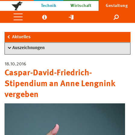
Technik
Wirtschaft
Gestaltung
Aktuelles
Auszeichnungen
18.10.2016
Caspar-David-Friedrich-
Stipendium an Anne Lengnink
vergeben