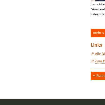
Laura Miko
"Armbandu
Kategorie
mehr »
Links
Alle D
Zum P
Zurü