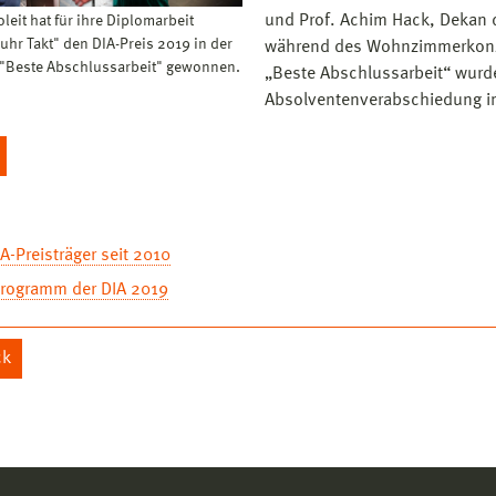
und Prof. Achim Hack, Dekan 
leit hat für ihre Diplomarbeit
hr Takt" den DIA-Preis 2019 in der
während des Wohnzimmerkonzer
 "Beste Abschlussarbeit" gewonnen.
„Beste Abschlussarbeit“ wurd
Absolventenverabschiedung i
IA-Preisträger seit 2010
rogramm der DIA 2019
ck